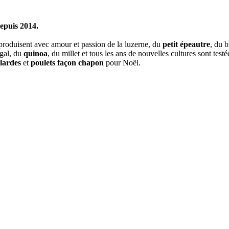
epuis 2014.
 produisent avec amour et passion de la luzerne, du
petit épeautre
, du b
egal, du
quinoa
, du millet et tous les ans de nouvelles cultures sont tes
lardes
et
poulets façon chapon
pour Noël.