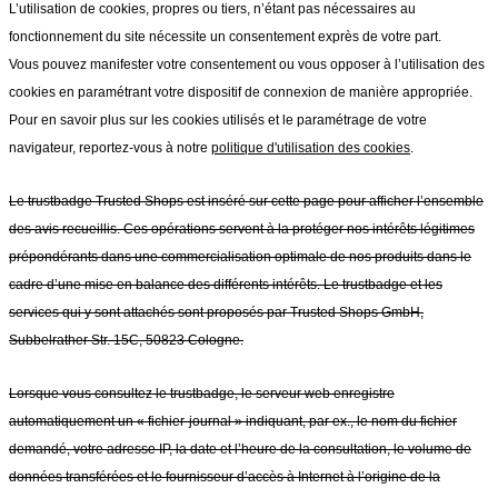
L’utilisation de cookies, propres ou tiers, n’étant pas nécessaires au
fonctionnement du site nécessite un consentement exprès de votre part.
Vous pouvez manifester votre consentement ou vous opposer à l’utilisation des
cookies en paramétrant votre dispositif de connexion de manière appropriée.
Pour en savoir plus sur les cookies utilisés et le paramétrage de votre
navigateur, reportez-vous à notre
politique d'utilisation des cookies
.
Le trustbadge Trusted Shops est inséré sur cette page pour afficher l’ensemble
des avis recueillis. Ces opérations servent à la protéger nos intérêts légitimes
prépondérants dans une commercialisation optimale de nos produits dans le
cadre d’une mise en balance des différents intérêts. Le trustbadge et les
services qui y sont attachés sont proposés par Trusted Shops GmbH,
Subbelrather Str. 15C, 50823 Cologne.
Lorsque vous consultez le trustbadge, le serveur web enregistre
automatiquement un « fichier-journal » indiquant, par ex., le nom du fichier
demandé, votre adresse IP, la date et l’heure de la consultation, le volume de
données transférées et le fournisseur d’accès à Internet à l’origine de la