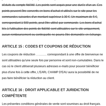
déduits du compte fidélité. Les points sont acquis pour une durée d'un an. Ces
points peuvent être convertis en bons d'achat et utilisés sur le site pour les
commandes suivantes d'un montant supérieur à 30 €. Un maximum de 5 €,
correspondant à 500 points, peut être utilisé par commande. Les bons d'achat
liés à l'utilisation des points de fidélité sont utilisables sur le site uniquement,
aucun remboursement ou contrepartie ne pourra être demandée en échange.
ARTICLE 15 : CODES ET COUPONS DE RÉDUCTION
Les coupons de réduction …........... correspondant à une offre de bienvenue ne
sont utilisables qu'une seule fois par personne et sont non-cumulables. Dans le
cas où le client utiliserait plusieurs adresses e-mails pour pouvoir bénéficier
plus d'une fois à cette offre, L'EARL CHAMP D'EAU aura la possibilité de ne
pas faire bénéficier la réduction au client.
ARTICLE 16 : DROIT APPLICABLE ET JURIDICTION
COMPÉTENTE
Les présentes conditions générales de vente sont soumises au droit français.