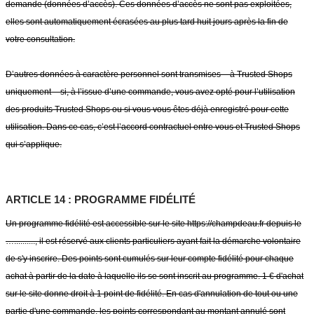
demande (données d’accès). Ces données d’accès ne sont pas exploitées,
elles sont automatiquement écrasées au plus tard huit jours après la fin de
votre consultation.
D’autres données à caractère personnel sont transmises – à Trusted Shops
uniquement – si, à l’issue d’une commande, vous avez opté pour l’utilisation
des produits Trusted Shops ou si vous vous êtes déjà enregistré pour cette
utilisation. Dans ce cas, c’est l’accord contractuel entre vous et Trusted Shops
qui s’applique.
ARTICLE 14 : PROGRAMME FIDÉLITÉ
Un programme fidélité est accessible sur le site https://champdeau.fr depuis le
….........., il est réservé aux clients particuliers ayant fait la démarche volontaire
de s'y inscrire. Des points sont cumulés sur leur compte fidélité pour chaque
achat à partir de la date à laquelle ils se sont inscrit au programme. 1 € d'achat
sur le site donne droit à 1 point de fidélité. En cas d'annulation de tout ou une
partie d'une commande, les points correspondant au montant annulé sont